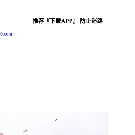
推荐『下载APP』 防止迷路
00.com