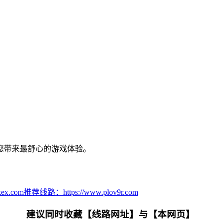
您带来最舒心的游戏体验。
kex.com
推荐线路：
https://www.plov9r.com
建议同时收藏【线路网址】与【本网页】