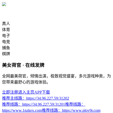
真人
体育
电子
电竞
捕鱼
棋牌
美女荷官 · 在线发牌
全网最美荷官，倾情出演，极致视觉盛宴，多元游戏种类，为
您带来最舒心的游戏体验。
立即注册
进入主页
APP下载
推荐主线路：
https://34.96.227.59:31202
推荐线路：
https://34.96.227.59:31201
推荐线路：
https://www.1nzkex.com
推荐线路：
https://www.plov9r.com