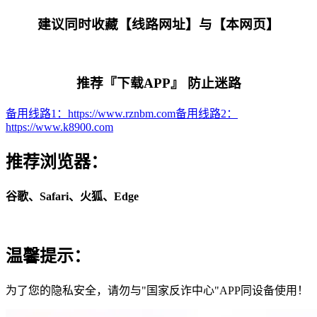
建议同时收藏【线路网址】与【本网页】
推荐『下载APP』 防止迷路
备用线路
1
：
https://www.rznbm.com
备用线路
2
：
https://www.k8900.com
推荐浏览器：
谷歌、Safari、火狐、Edge
温馨提示：
为了您的隐私安全，请勿与"国家反诈中心"APP同设备使用！