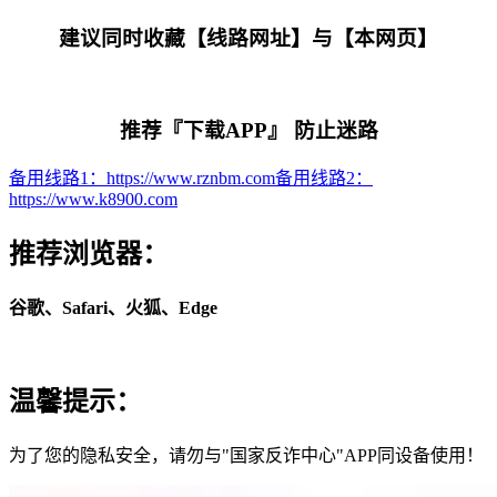
建议同时收藏【线路网址】与【本网页】
推荐『下载APP』 防止迷路
备用线路
1
：
https://www.rznbm.com
备用线路
2
：
https://www.k8900.com
推荐浏览器：
谷歌、Safari、火狐、Edge
温馨提示：
为了您的隐私安全，请勿与"国家反诈中心"APP同设备使用！