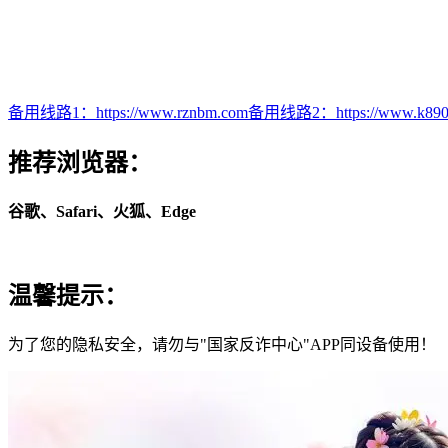
备用线路
1
：
https://www.rznbm.com
备用线路
2
：
https://www.k89
推荐浏览器：
谷歌、Safari、火狐、Edge
温馨提示：
为了您的隐私安全，请勿与"国家反诈中心"APP同设备使用！