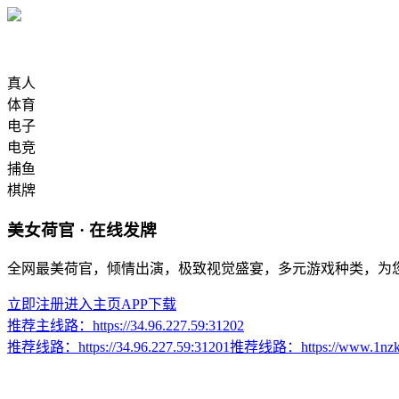
真人
体育
电子
电竞
捕鱼
棋牌
美女荷官 · 在线发牌
全网最美荷官，倾情出演，极致视觉盛宴，多元游戏种类，为
立即注册
进入主页
APP下载
推荐主线路：
https://34.96.227.59:31202
推荐线路：
https://34.96.227.59:31201
推荐线路：
https://www.1nz