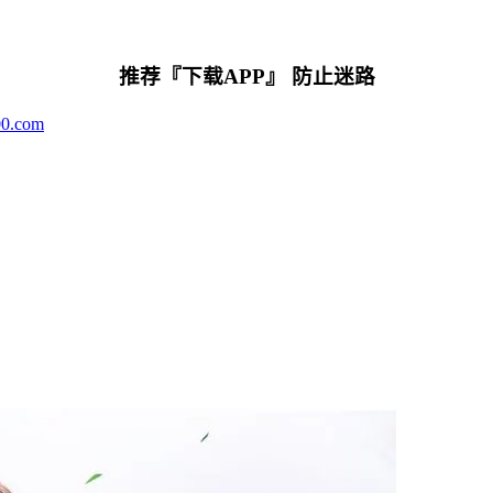
推荐『下载APP』 防止迷路
00.com